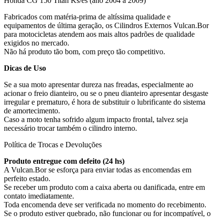
Honda CG 150 Titan Ks/es (ano 2004 a 2009)
Fabricados com matéria-prima de altíssima qualidade e
equipamentos de última geração, os Cilindros Externos Vulcan.Bor
para motocicletas atendem aos mais altos padrões de qualidade
exigidos no mercado.
Não há produto tão bom, com preço tão competitivo.
Dicas de Uso
Se a sua moto apresentar dureza nas freadas, especialmente ao
acionar o freio dianteiro, ou se o pneu dianteiro apresentar desgaste
irregular e prematuro, é hora de substituir o lubrificante do sistema
de amortecimento.
Caso a moto tenha sofrido algum impacto frontal, talvez seja
necessário trocar também o cilindro interno.
Política de Trocas e Devoluções
Produto entregue com defeito (24 hs)
A Vulcan.Bor se esforça para enviar todas as encomendas em
perfeito estado.
Se receber um produto com a caixa aberta ou danificada, entre em
contato imediatamente.
Toda encomenda deve ser verificada no momento do recebimento.
Se o produto estiver quebrado, não funcionar ou for incompatível, o