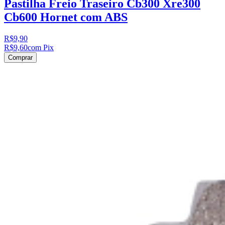
Pastilha Freio Traseiro Cb300 Xre300
Cb600 Hornet com ABS
R$9,90
R$9,60
com Pix
Comprar