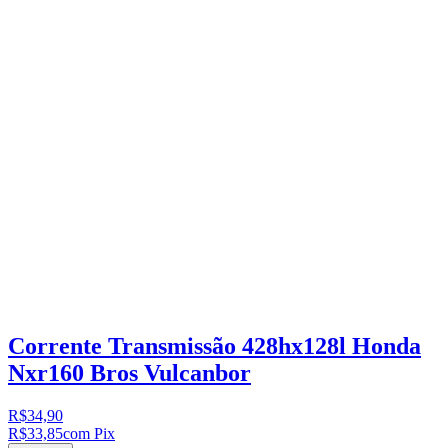
Corrente Transmissão 428hx128l Honda
Nxr160 Bros Vulcanbor
R$34,90
R$33,85
com Pix