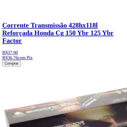
Corrente Transmissão 428hx118l
Reforçada Honda Cg 150 Ybr 125 Ybr
Factor
R$37,90
R$36,76
com Pix
Comprar