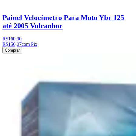
Painel Velocímetro Para Moto Ybr 125
até 2005 Vulcanbor
R$160,90
R$156,07
com Pix
Comprar