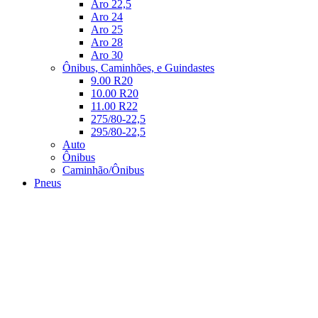
Aro 22,5
Aro 24
Aro 25
Aro 28
Aro 30
Ônibus, Caminhões, e Guindastes
9.00 R20
10.00 R20
11.00 R22
275/80-22,5
295/80-22,5
Auto
Ônibus
Caminhão/Ônibus
Pneus