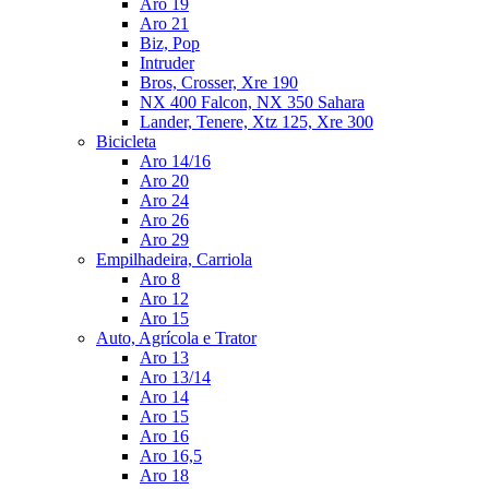
Aro 19
Aro 21
Biz, Pop
Intruder
Bros, Crosser, Xre 190
NX 400 Falcon, NX 350 Sahara
Lander, Tenere, Xtz 125, Xre 300
Bicicleta
Aro 14/16
Aro 20
Aro 24
Aro 26
Aro 29
Empilhadeira, Carriola
Aro 8
Aro 12
Aro 15
Auto, Agrícola e Trator
Aro 13
Aro 13/14
Aro 14
Aro 15
Aro 16
Aro 16,5
Aro 18