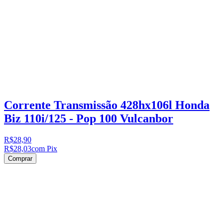
Corrente Transmissão 428hx106l Honda
Biz 110i/125 - Pop 100 Vulcanbor
R$28,90
R$28,03
com Pix
Comprar