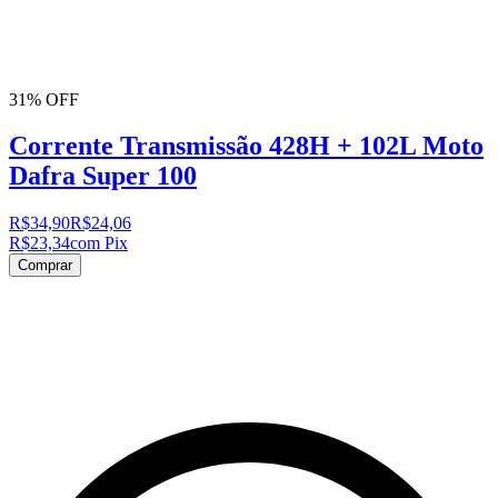
31% OFF
Corrente Transmissão 428H + 102L Moto
Dafra Super 100
R$34,90
R$24,06
R$23,34
com Pix
Comprar