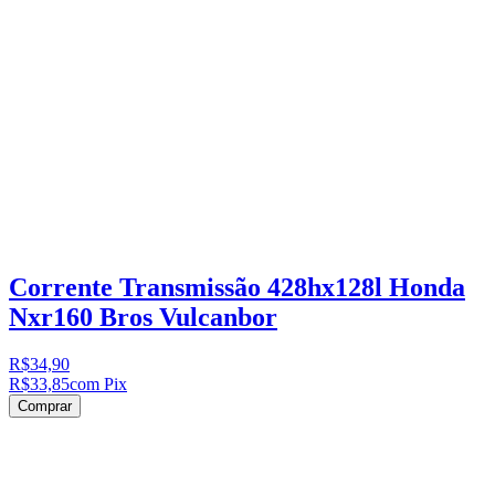
Corrente Transmissão 428hx128l Honda
Nxr160 Bros Vulcanbor
R$34,90
R$33,85
com Pix
Comprar