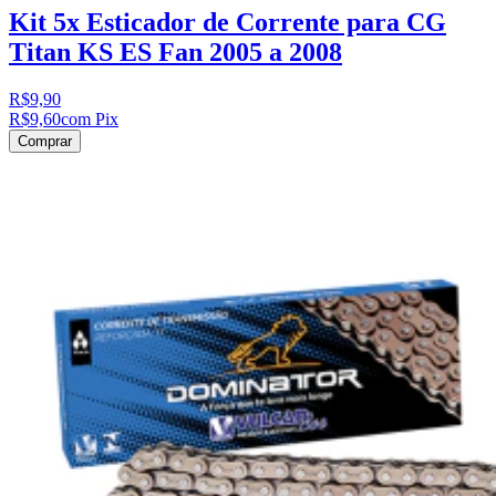
Kit 5x Esticador de Corrente para CG
Titan KS ES Fan 2005 a 2008
R$9,90
R$9,60
com Pix
Comprar