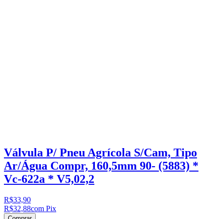
Válvula P/ Pneu Agrícola S/Cam, Tipo
Ar/Água Compr, 160,5mm 90- (5883) *
Vc-622a * V5,02,2
R$33,90
R$32,88
com Pix
Comprar